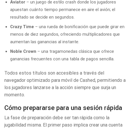
Aviator
– un juego de estilo crash donde los jugadores
apuestan cuánto tiempo permanece en aire el avión; el
resultado se decide en segundos.
Crazy Time
– una rueda de bonificación que puede girar en
menos de diez segundos, ofreciendo multiplicadores que
aumentan las ganancias al instante.
Noble Crown
– una tragamonedas clásica que ofrece
ganancias frecuentes con una tabla de pagos sencilla.
Todos estos títulos son accesibles a través del
navegador optimizado para móvil de Cashed, permitiendo a
los jugadores lanzarse a la acción siempre que surja un
momento.
Cómo prepararse para una sesión rápida
La fase de preparación debe ser tan rápida como la
jugabilidad misma. El primer paso implica crear una cuenta