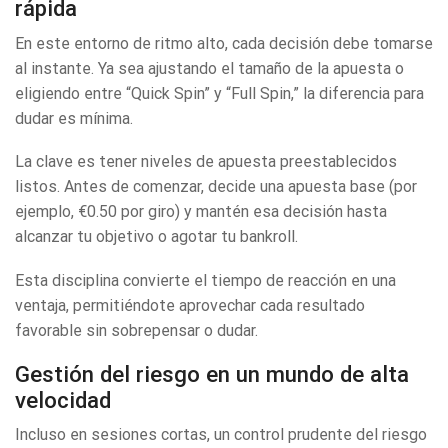
rápida
En este entorno de ritmo alto, cada decisión debe tomarse
al instante. Ya sea ajustando el tamaño de la apuesta o
eligiendo entre “Quick Spin” y “Full Spin,” la diferencia para
dudar es mínima.
La clave es tener niveles de apuesta preestablecidos
listos. Antes de comenzar, decide una apuesta base (por
ejemplo, €0.50 por giro) y mantén esa decisión hasta
alcanzar tu objetivo o agotar tu bankroll.
Esta disciplina convierte el tiempo de reacción en una
ventaja, permitiéndote aprovechar cada resultado
favorable sin sobrepensar o dudar.
Gestión del riesgo en un mundo de alta
velocidad
Incluso en sesiones cortas, un control prudente del riesgo