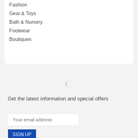
Fashion
Gear & Toys
Bath & Nursery
Footwear
Boutiques
Get the latest information and special offers