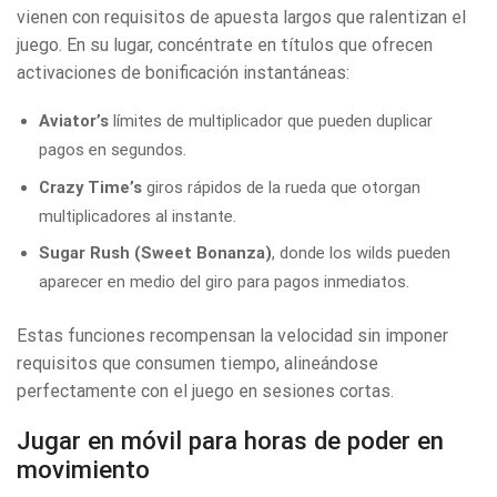
vienen con requisitos de apuesta largos que ralentizan el
juego. En su lugar, concéntrate en títulos que ofrecen
activaciones de bonificación instantáneas:
Aviator’s
límites de multiplicador que pueden duplicar
pagos en segundos.
Crazy Time’s
giros rápidos de la rueda que otorgan
multiplicadores al instante.
Sugar Rush (Sweet Bonanza)
, donde los wilds pueden
aparecer en medio del giro para pagos inmediatos.
Estas funciones recompensan la velocidad sin imponer
requisitos que consumen tiempo, alineándose
perfectamente con el juego en sesiones cortas.
Jugar en móvil para horas de poder en
movimiento