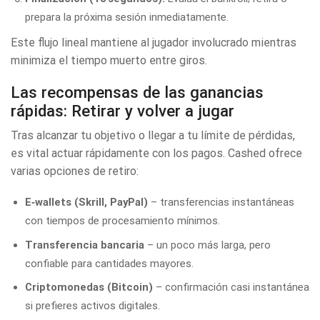
prepara la próxima sesión inmediatamente.
Este flujo lineal mantiene al jugador involucrado mientras
minimiza el tiempo muerto entre giros.
Las recompensas de las ganancias
rápidas: Retirar y volver a jugar
Tras alcanzar tu objetivo o llegar a tu límite de pérdidas,
es vital actuar rápidamente con los pagos. Cashed ofrece
varias opciones de retiro:
E‑wallets (Skrill, PayPal)
– transferencias instantáneas
con tiempos de procesamiento mínimos.
Transferencia bancaria
– un poco más larga, pero
confiable para cantidades mayores.
Criptomonedas (Bitcoin)
– confirmación casi instantánea
si prefieres activos digitales.